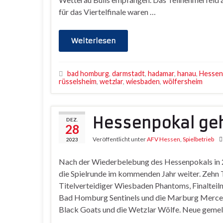
für das Viertelfinale waren …
Weiterlesen
bad homburg
,
darmstadt
,
hadamar
,
hanau
,
Hessen
rüsselsheim
,
wetzlar
,
wiesbaden
,
wölfersheim
Hessenpokal geh
DEZ.
28
Veröffentlicht unter
AFV Hessen
,
Spielbetrieb
2023
Nach der Wiederbelebung des Hessenpokals in 
die Spielrunde im kommenden Jahr weiter. Zehn 
Titelverteidiger Wiesbaden Phantoms, Finalteil
Bad Homburg Sentinels und die Marburg Mercen
Black Goats und die Wetzlar Wölfe. Neue geme