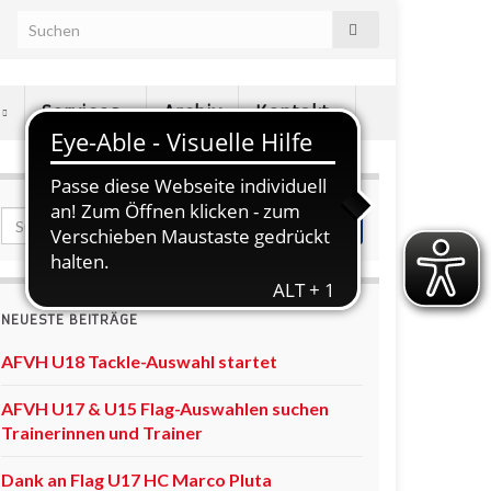
e
Services
Archiv
Kontakt
NEUESTE BEITRÄGE
AFVH U18 Tackle-Auswahl startet
AFVH U17 & U15 Flag-Auswahlen suchen
Trainerinnen und Trainer
Dank an Flag U17 HC Marco Pluta