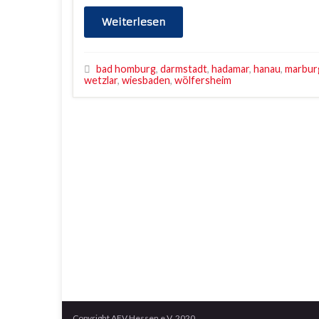
Weiterlesen
bad homburg
,
darmstadt
,
hadamar
,
hanau
,
marbur
wetzlar
,
wiesbaden
,
wölfersheim
Copyright AFV Hessen e.V. 2020