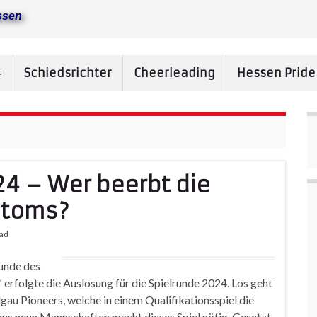
ssen
Schiedsrichter
Cheerleading
Hessen Prid
4 – Wer beerbt die
ntoms?
ead
unde des
folgte die Auslosung für die Spielrunde 2024. Los geht
au Pioneers, welche in einem Qualifikationsspiel die
us neun Mannschaften macht dieses Spiel nötig. Gesetzt