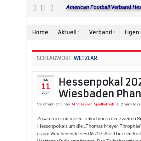
American Football
Verband
He
Home
Aktuell
Verband
Ligen
SCHLAGWORT:
WETZLAR
Hessenpokal 202
JAN.
11
Wiesbaden Pha
2024
Veröffentlicht unter
AFV Hessen
,
Spielbetrieb
2 mins to r
Zusammen mit vielen Teilnehmern der zweiten R
Hessenpokals um die „Thomas Meyer Throphäe“ er
es am Wochenende des 06./07. April bei den Rodg
Wetterau Bulls empfangen. Das Teilnehmerfeld a