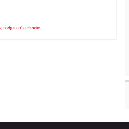
g
,
rodgau
,
rüsselsheim
,