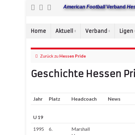
American Football
Verband
He
Home
Aktuell
Verband
Ligen
Zurück zu
Hessen Pride
Geschichte Hessen Pr
Jahr
Platz
Headcoach
News
U 19
1995
6.
Marshall