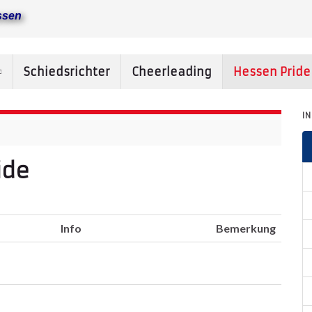
ssen
Schiedsrichter
Cheerleading
Hessen Prid
I
ide
Info
Bemerkung