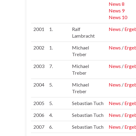
News 8
News 9
News 10
2001
1.
Ralf
News
/
Ergeb
Lambracht
2002
1.
Michael
News
/
Ergeb
Treber
2003
7.
Michael
News
/
Erge
Treber
2004
5.
Michael
News
/
Ergeb
Treber
2005
5.
Sebastian Tuch
News
/
Ergeb
2006
4.
Sebastian Tuch
News
/
Ergeb
2007
6.
Sebastian Tuch
News
/
Ergeb