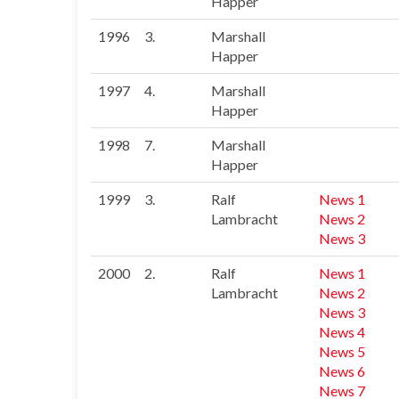
Happer
1996
3.
Marshall
Happer
1997
4.
Marshall
Happer
1998
7.
Marshall
Happer
1999
3.
Ralf
News 1
Lambracht
News 2
News 3
2000
2.
Ralf
News 1
Lambracht
News 2
News 3
News 4
News 5
News 6
News 7