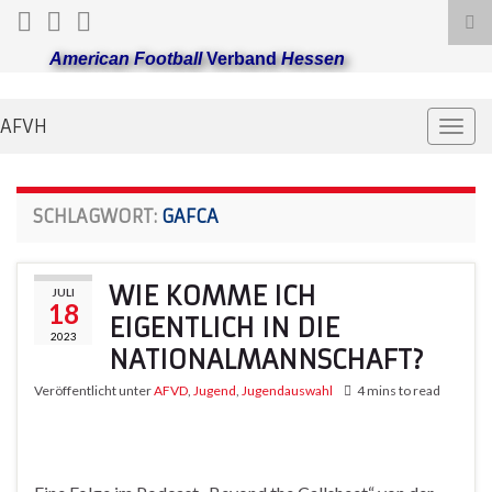
Suc
ums
American Football
Verband
Hessen
AFVH
Navi
umsc
SCHLAGWORT:
GAFCA
WIE KOMME ICH
JULI
18
EIGENTLICH IN DIE
2023
NATIONALMANNSCHAFT?
Veröffentlicht unter
AFVD
,
Jugend
,
Jugendauswahl
4 mins to read