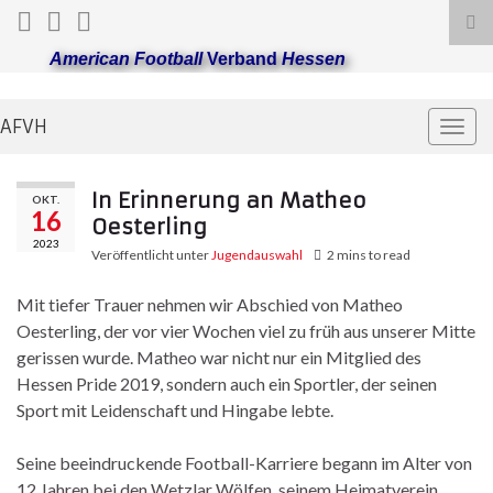
Suc
ums
American Football
Verband
Hessen
AFVH
Navi
umsc
In Erinnerung an Matheo
OKT.
16
Oesterling
2023
Veröffentlicht unter
Jugendauswahl
2 mins to read
Mit tiefer Trauer nehmen wir Abschied von Matheo
Oesterling, der vor vier Wochen viel zu früh aus unserer Mitte
gerissen wurde. Matheo war nicht nur ein Mitglied des
Hessen Pride 2019, sondern auch ein Sportler, der seinen
Sport mit Leidenschaft und Hingabe lebte.
Seine beeindruckende Football-Karriere begann im Alter von
12 Jahren bei den Wetzlar Wölfen, seinem Heimatverein,