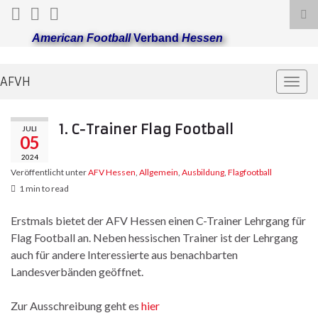
Suc
ums
American Football
Verband
Hessen
AFVH
Navi
umsc
1. C-Trainer Flag Football
JULI
05
2024
Veröffentlicht unter
AFV Hessen
,
Allgemein
,
Ausbildung
,
Flagfootball
1 min to read
Erstmals bietet der AFV Hessen einen C-Trainer Lehrgang für
Flag Football an. Neben hessischen Trainer ist der Lehrgang
auch für andere Interessierte aus benachbarten
Landesverbänden geöffnet.
Zur Ausschreibung geht es
hier