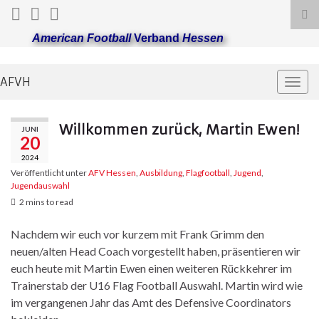
Suc
ums
American Football
Verband
Hessen
AFVH
Navi
umsc
Willkommen zurück, Martin Ewen!
JUNI
20
2024
Veröffentlicht unter
AFV Hessen
,
Ausbildung
,
Flagfootball
,
Jugend
,
Jugendauswahl
2 mins to read
Nachdem wir euch vor kurzem mit Frank Grimm den
neuen/alten Head Coach vorgestellt haben, präsentieren wir
euch heute mit Martin Ewen einen weiteren Rückkehrer im
Trainerstab der U16 Flag Football Auswahl. Martin wird wie
im vergangenen Jahr das Amt des Defensive Coordinators