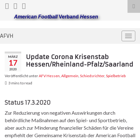
Suc
ums
American Football
Verband
Hessen
AFVH
Navi
umsc
Update Corona Krisenstab
MÄRZ
17
Hessen/Rheinland-Pfalz/Saarland
2020
Veröffentlicht unter
AFV Hessen
,
Allgemein
,
Schiedsrichter
,
Spielbetrieb
3 mins to read
Status 17.3.2020
Zur Reduzierung von negativen Auswirkungen durch
behördliche Maßnahmen auf den Spiel- und Sportbetrieb,
aber auch zur Minderung finanzieller Schäden für die Vereine
empfiehlt der Gemeinsame Krisenstab der American Football