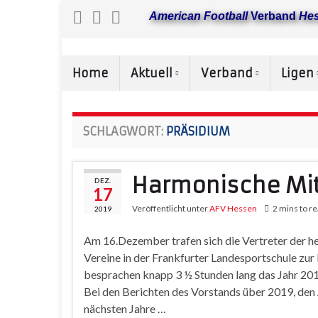
American Football
Verband
He
Home
Aktuell
Verband
Ligen
SCHLAGWORT:
PRÄSIDIUM
Harmonische Mi
DEZ.
17
Veröffentlicht unter
AFV Hessen
2 mins to r
2019
Am 16.Dezember trafen sich die Vertreter der h
Vereine in der Frankfurter Landesportschule zu
besprachen knapp 3 ½ Stunden lang das Jahr 2019
Bei den Berichten des Vorstands über 2019, den
nächsten Jahre …