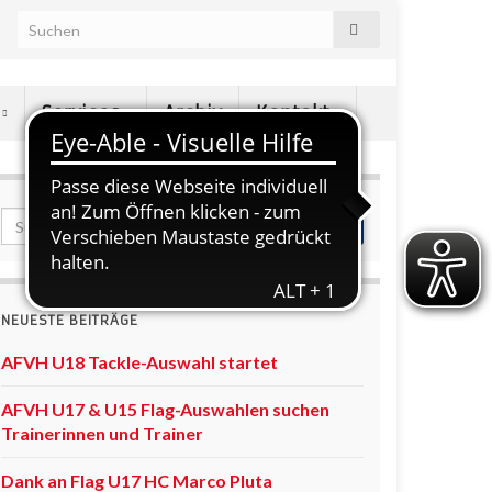
e
Services
Archiv
Kontakt
NEUESTE BEITRÄGE
AFVH U18 Tackle-Auswahl startet
AFVH U17 & U15 Flag-Auswahlen suchen
Trainerinnen und Trainer
Dank an Flag U17 HC Marco Pluta