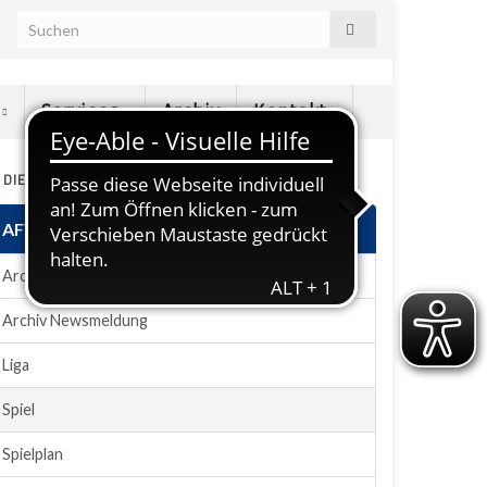
e
Services
Archiv
Kontakt
N DIESEM ABSCHNITT
AFVD-Plugin
Archiv News
Archiv Newsmeldung
Liga
Spiel
Spielplan