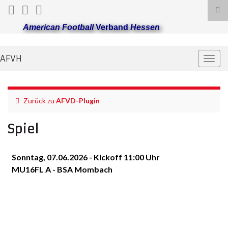
Suc
ums
American Football
Verband
Hessen
AFVH
Navi
umsc
Zurück zu
AFVD-Plugin
Spiel
Sonntag, 07.06.2026 - Kickoff 11:00 Uhr
MU16FL A - BSA Mombach
Mainz Golden
SG Pirmasens
Eagles
Pretorians / St.
Wendel