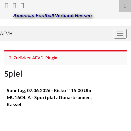
Suc
ums
American Football
Verband
Hessen
AFVH
Navi
umsc
Zurück zu
AFVD-Plugin
Spiel
Sonntag, 07.06.2026 - Kickoff 15:00 Uhr
MU16OL A - Sportplatz Donarbrunnen,
Kassel
Montabaur
SG
Fighting
Gießen/Kassel