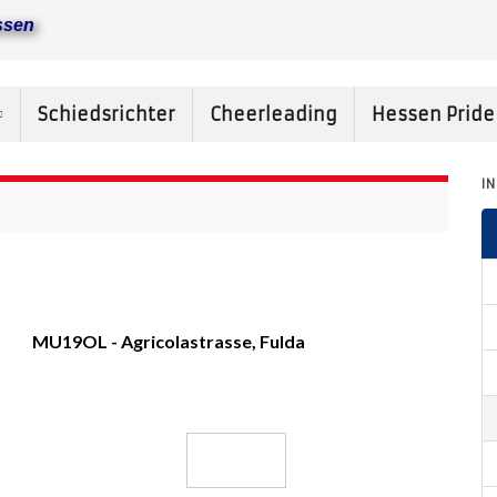
ssen
Schiedsrichter
Cheerleading
Hessen Prid
I
MU19OL - Agricolastrasse, Fulda
SG Montabaur/Neuwied
-