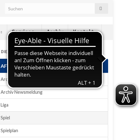
e
Services
Archiv
Kontakt
N DIESEM ABSCHNITT
AFVD-Plugin
Archiv News
Archiv Newsmeldung
Liga
Spiel
Spielplan