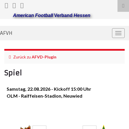
Suc
ums
American Football
Verband
Hessen
AFVH
Navi
umsc
Zurück zu
AFVD-Plugin
Spiel
Samstag, 22.08.2026 - Kickoff 15:00 Uhr
OLM - Raiffeisen-Stadion, Neuwied
Mittelrhein
Nauheim Wild
Phönix
Boys