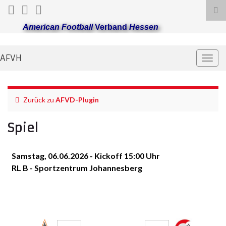
Suc
ums
American Football
Verband
Hessen
AFVH
Navi
umsc
Zurück zu
AFVD-Plugin
Spiel
Samstag, 06.06.2026 - Kickoff 15:00 Uhr
RL B - Sportzentrum Johannesberg
Fulda Saints
Pirmasens
Praetorians