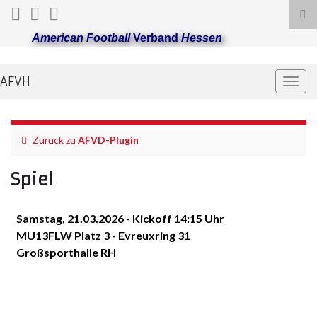
Suc
ums
American Football
Verband
Hessen
AFVH
Navi
umsc
Zurück zu
AFVD-Plugin
Spiel
Samstag, 21.03.2026 - Kickoff 14:15 Uhr
MU13FLW Platz 3 - Evreuxring 31
Großsporthalle RH
Kelkheim
Offenbach
Lizzards II
Rhein-Main