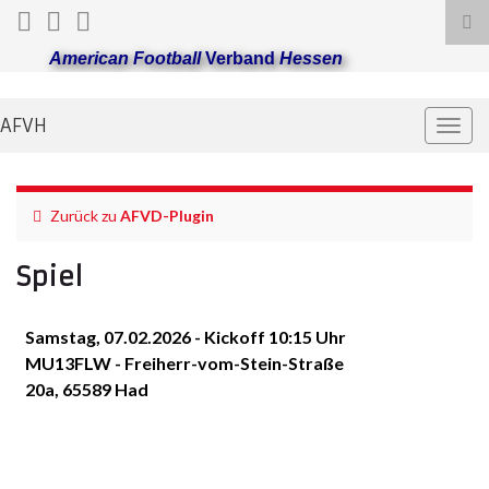
Suc
ums
American Football
Verband
Hessen
AFVH
Navi
umsc
Zurück zu
AFVD-Plugin
Spiel
Samstag, 07.02.2026 - Kickoff 10:15 Uhr
MU13FLW - Freiherr-vom-Stein-Straße
20a, 65589 Had
Kassel Titans
Mainz Golden
Eagles