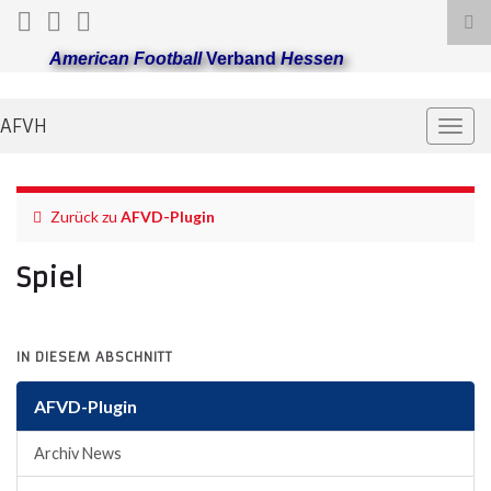
Suc
ums
American Football
Verband
Hessen
AFVH
Navi
umsc
Zurück zu
AFVD-Plugin
Spiel
IN DIESEM ABSCHNITT
AFVD-Plugin
Archiv News