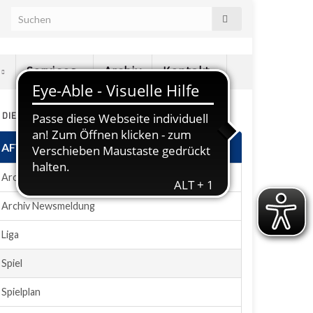
e
Services
Archiv
Kontakt
N DIESEM ABSCHNITT
AFVD-Plugin
Archiv News
Archiv Newsmeldung
Liga
Spiel
Spielplan