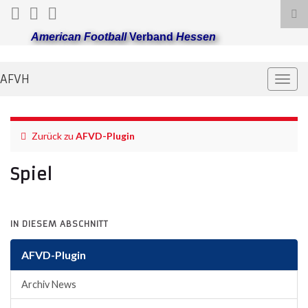
Suc
ums
American Football
Verband
Hessen
AFVH
Navi
umsc
Zurück zu
AFVD-Plugin
Spiel
IN DIESEM ABSCHNITT
AFVD-Plugin
Archiv News