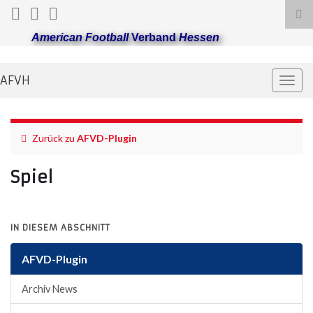
Suc
ums
American Football
Verband
Hessen
AFVH
Navi
umsc
Zurück zu
AFVD-Plugin
Spiel
IN DIESEM ABSCHNITT
AFVD-Plugin
Archiv News