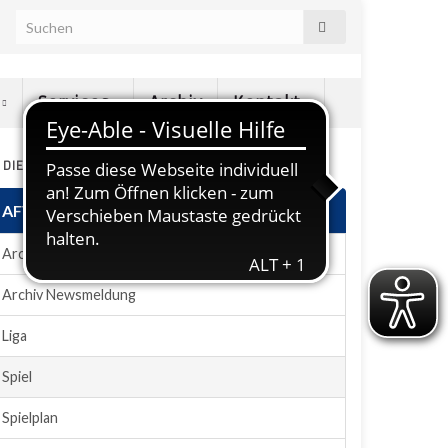
e
Services
Archiv
Kontakt
N DIESEM ABSCHNITT
AFVD-Plugin
Archiv News
Archiv Newsmeldung
Liga
Spiel
Spielplan