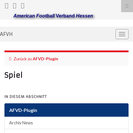
Suc
ums
American Football
Verband
Hessen
AFVH
Navi
umsc
Zurück zu
AFVD-Plugin
Spiel
IN DIESEM ABSCHNITT
AFVD-Plugin
Archiv News