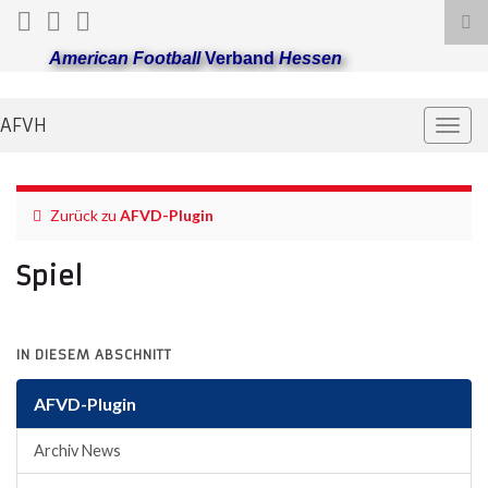
Suc
ums
American Football
Verband
Hessen
AFVH
Navi
umsc
Zurück zu
AFVD-Plugin
Spiel
IN DIESEM ABSCHNITT
AFVD-Plugin
Archiv News