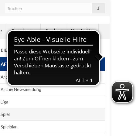
e
Services
Archiv
Kontakt
N DIESEM ABSCHNITT
AFVD-Plugin
Archiv News
Archiv Newsmeldung
Liga
Spiel
Spielplan