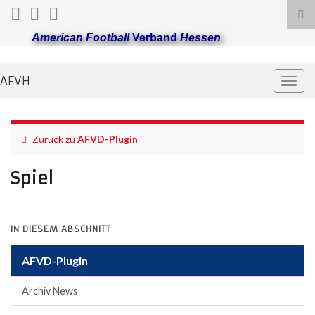
Suc
ums
American Football
Verband
Hessen
AFVH
Navi
umsc
Zurück zu
AFVD-Plugin
Spiel
IN DIESEM ABSCHNITT
AFVD-Plugin
Archiv News