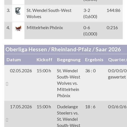
3.
St. Wendel South-West
3-2
144:86
Wolves
(0,600)
4.
Mittelrhein Phönix
0-6
0:216
(0,000)
Oberliga Hessen / Rheinland-Pfalz / Saar 2026
Datum
Kickoff
Begegnung
Ergebnis
Quarter
02.05.2026
15:00 h
St. Wendel
36 : 0
0:0/0:0/0
South-West
gewertet
Wolves vs.
Mittelrhein
Phönix
17.05.2026
15:00 h
Dudelange
18 : 6
0:0/6:0/6
Steelers vs.
St. Wendel
South-West