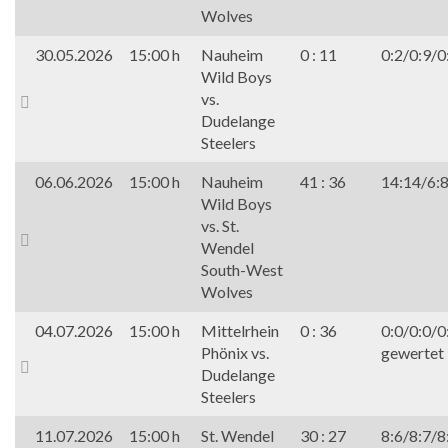
Wolves
30.05.2026
15:00 h
Nauheim
0 : 11
0:2/0:9/0
Wild Boys
vs.
Dudelange
Steelers
06.06.2026
15:00 h
Nauheim
41 : 36
14:14/6:
Wild Boys
vs. St.
Wendel
South-West
Wolves
04.07.2026
15:00 h
Mittelrhein
0 : 36
0:0/0:0/0
Phönix vs.
gewertet
Dudelange
Steelers
11.07.2026
15:00 h
St. Wendel
30 : 27
8:6/8:7/8