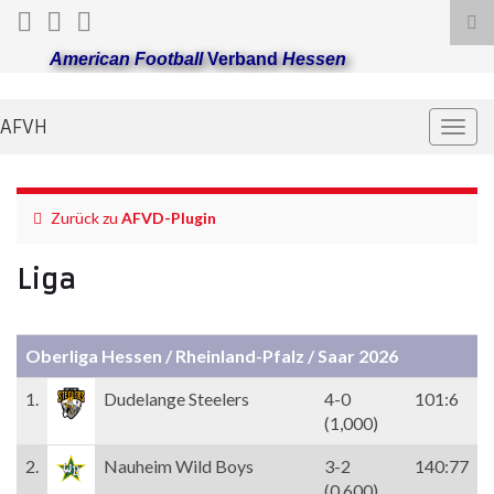
Suc
ums
American Football
Verband
Hessen
AFVH
Navi
umsc
Zurück zu
AFVD-Plugin
Liga
Oberliga Hessen / Rheinland-Pfalz / Saar 2026
1.
Dudelange Steelers
4-0
101:6
(1,000)
2.
Nauheim Wild Boys
3-2
140:77
(0,600)