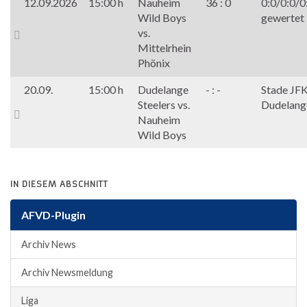
12.09.2026
15:00 h
Nauheim
36 : 0
0:0/0:0/0
Wild Boys
gewertet
vs.
Mittelrhein
Phönix
20.09.
15:00 h
Dudelange
- : -
Stade JFK
Steelers vs.
Dudelang
Nauheim
Wild Boys
IN DIESEM ABSCHNITT
AFVD-Plugin
Archiv News
Archiv Newsmeldung
Liga