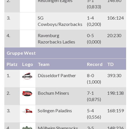
2.
Reutlingen Eagles
5-1
146:60
(0,833)
3.
SG
1-4
106:124
Cowboys/Razorbacks
(0,200)
4.
Ravenburg
0-5
20:230
Razorbacks Ladies
(0,000)
Gruppe West
Platz
Logo
Team
Record
TD
1.
Düsseldorf Panther
8-0
393:30
(1,000)
2.
Bochum Miners
7-1
198:138
(0,875)
3.
Solingen Paladins
5-4
168:159
(0,556)
4.
Mülheim Shamrocks
3-5
148:226