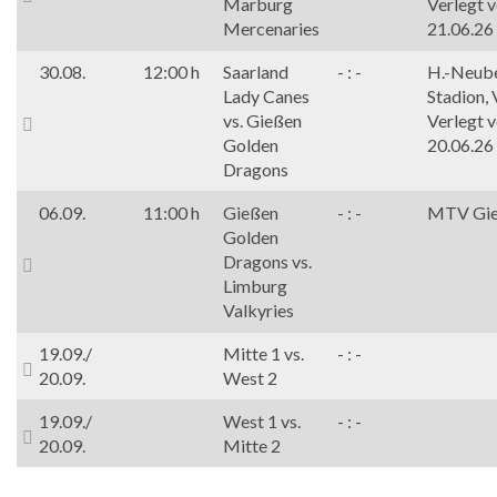
Marburg
Verlegt 
Mercenaries
21.06.26
30.08.
12:00 h
Saarland
- : -
H.-Neub
Lady Canes
Stadion, 
vs. Gießen
Verlegt 
Golden
20.06.26
Dragons
06.09.
11:00 h
Gießen
- : -
MTV Gi
Golden
Dragons vs.
Limburg
Valkyries
19.09./
Mitte 1 vs.
- : -
20.09.
West 2
19.09./
West 1 vs.
- : -
20.09.
Mitte 2