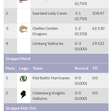
(0,750)
2.
Saarland Lady Canes
3-1
104:47
(0,750)
3.
Gießen Golden
1-2
62:130
Dragons
(0,333)
4.
Limburg Valkyries
0-3
29:122
(0,000)
Gruppe Nord
Platz
Logo
Team
Record
TD
1.
Kiel Baltic Hurricanes
0-0
0:0
(0,000)
2.
Oldenburg Knights
0-0
0:0
Valkyres
(0,000)
Gruppe Süd-Ost