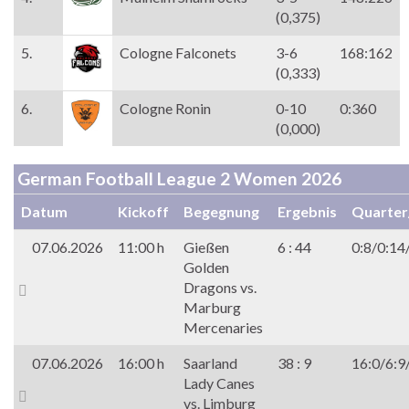
(0,375)
5.
Cologne Falconets
3-6
168:162
(0,333)
6.
Cologne Ronin
0-10
0:360
(0,000)
German Football League 2 Women 2026
Datum
Kickoff
Begegnung
Ergebnis
Quarter
07.06.2026
11:00 h
Gießen
6 : 44
0:8/0:14
Golden
Dragons vs.
Marburg
Mercenaries
07.06.2026
16:00 h
Saarland
38 : 9
16:0/6:9
Lady Canes
vs. Limburg