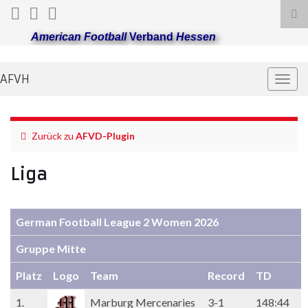
Suc
ums
American Football
Verband
Hessen
AFVH
Navi
umsc
Zurück zu
AFVD-Plugin
Liga
German Football League 2 Women 2026
Gruppe Mitte
Platz
Logo
Team
Record
TD
1.
Marburg Mercenaries
3-1
148:44