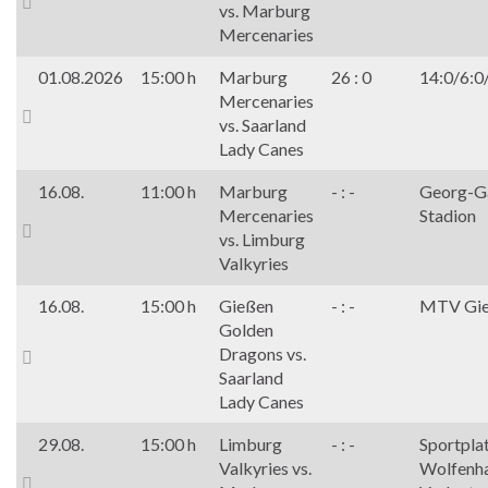
vs. Marburg
Mercenaries
01.08.2026
15:00 h
Marburg
26 : 0
14:0/6:0
Mercenaries
vs. Saarland
Lady Canes
16.08.
11:00 h
Marburg
- : -
Georg-G
Mercenaries
Stadion
vs. Limburg
Valkyries
16.08.
15:00 h
Gießen
- : -
MTV Gi
Golden
Dragons vs.
Saarland
Lady Canes
29.08.
15:00 h
Limburg
- : -
Sportpla
Valkyries vs.
Wolfenh