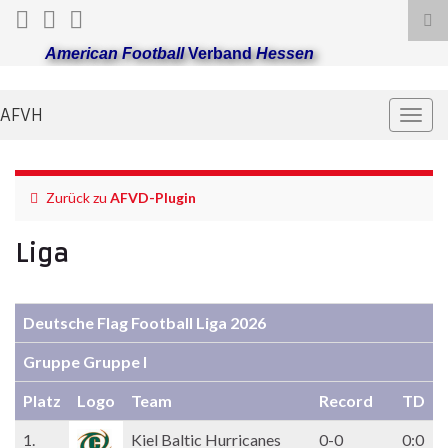
Suc
ums
American Football
Verband
Hessen
AFVH
Navi
umsc
Zurück zu
AFVD-Plugin
Liga
Deutsche Flag Football Liga 2026
Gruppe Gruppe I
Platz
Logo
Team
Record
TD
1.
Kiel Baltic Hurricanes
0-0
0:0