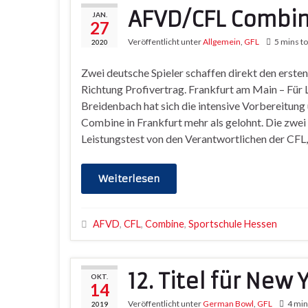
AFVD/CFL Combin
JAN.
27
Veröffentlicht unter
Allgemein
,
GFL
5 mins to
2020
Zwei deutsche Spieler schaffen direkt den ersten 
Richtung Profivertrag. Frankfurt am Main – Für 
Breidenbach hat sich die intensive Vorbereitun
Combine in Frankfurt mehr als gelohnt. Die zwei
Leistungstest von den Verantwortlichen der CFL,
Weiterlesen
AFVD
,
CFL
,
Combine
,
Sportschule Hessen
12. Titel für New 
OKT.
14
Veröffentlicht unter
German Bowl
,
GFL
4 min
2019