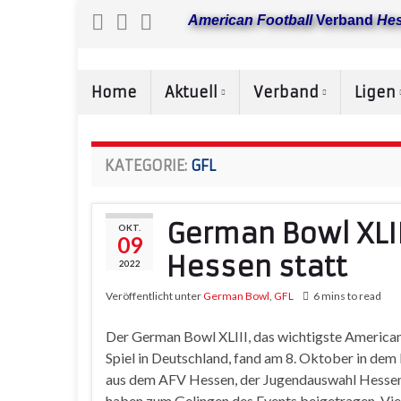
American Football
Verband
He
Home
Aktuell
Verband
Ligen
KATEGORIE:
GFL
German Bowl XLII
OKT.
09
Hessen statt
2022
Veröffentlicht unter
German Bowl
,
GFL
6 mins to read
Der German Bowl XLIII, das wichtigste American
Spiel in Deutschland, fand am 8. Oktober in dem
aus dem AFV Hessen, der Jugendauswahl Hessen 
haben zum Gelingen des Events beigetragen. Vie