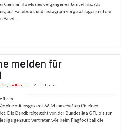
ten German Bowls des vergangenen Jahrzehnts. Als
ng auf Facebook und Instagram vorgeschlagen und die
an Bowl …
ne melden für
1
,
GFL
,
Spielbetrieb
2 mins to read
e ihren
Vereine mit insgesamt 66 Mannschaften für einen
t. Die Bandbreite geht von der Bundesliga GFL bis zur
desliga genauso vertreten wie beim Flagfootball die