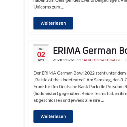
Unicorns zum …
Weiterlesen
ERIMA German Bow
OKT.
02
Veröffentlicht unter
AFVD
,
German Bowl
,
GFL
2022
Der ERIMA German Bowl 2022 steht unter dem
„Battle of the Undefeated“. Am Samstag, den 8. 
Frankfurt im Deutsche Bank Park die Potsdam R
(Südmeister) gegenüber. Beide Teams haben ihre r
abgeschlossen und jeweils alle ihre …
Weiterlesen