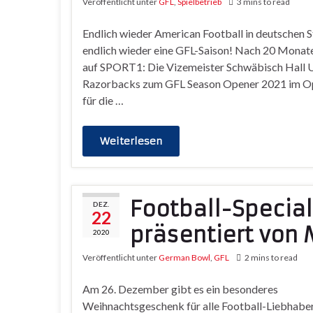
Veröffentlicht unter
GFL
,
Spielbetrieb
3 mins to read
Endlich wieder American Football in deutschen S
endlich wieder eine GFL-Saison! Nach 20 Monaten
auf SPORT1: Die Vizemeister Schwäbisch Hall 
Razorbacks zum GFL Season Opener 2021 im Opti
für die …
Weiterlesen
Football-Special
DEZ.
22
präsentiert von 
2020
Veröffentlicht unter
German Bowl
,
GFL
2 mins to read
Am 26. Dezember gibt es ein besonderes
Weihnachtsgeschenk für alle Football-Liebhaber