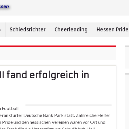
ssen
Schiedsrichter
Cheerleading
Hessen Prid
I fand erfolgreich in
 Football
 Frankfurter Deutsche Bank Park statt. Zahlreiche Helfer
Pride und den hessischen Vereinen waren vor Ort und
len Dank für die Unterstützung. Schwäbisch Hall