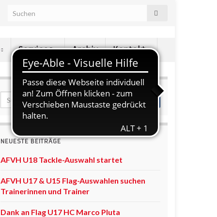
e
Services
Archiv
Kontakt
NEUESTE BEITRÄGE
AFVH U18 Tackle-Auswahl startet
AFVH U17 & U15 Flag-Auswahlen suchen
Trainerinnen und Trainer
Dank an Flag U17 HC Marco Pluta