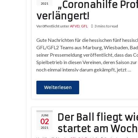
„Coronahilfe Pro
2021
verlängert!
Veröffentlicht unter
AFVD
,
GFL
3 mins to read
Gute Nachrichten für die hessischen fünf hessis
GFL/GFL2 Teams aus Marburg, Wiesbaden, Bad 
seiner Pressemeldung veröffentlicht, dass das Co
Spielbetrieb in diesen Vereinen, deren Saison zur 
noch einmal intensiv darum gekämpft, jetzt …
Weiterlesen
Der Ball fliegt w
JUNI
02
startet am Woc
2021