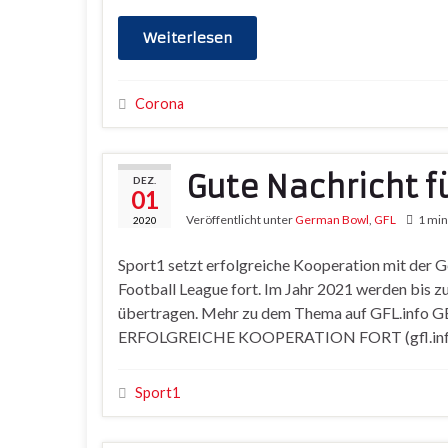
Weiterlesen
Corona
Gute Nachricht f
DEZ.
01
Veröffentlicht unter
German Bowl
,
GFL
1 min
2020
Sport1 setzt erfolgreiche Kooperation mit der 
Football League fort. Im Jahr 2021 werden bis z
übertragen. Mehr zu dem Thema auf GFL.i
ERFOLGREICHE KOOPERATION FORT (gfl.inf
Sport1