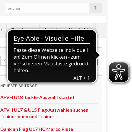
e
Services
Archiv
Kontakt
NEUESTE BEITRÄGE
AFVH U18 Tackle-Auswahl startet
AFVH U17 & U15 Flag-Auswahlen suchen
Trainerinnen und Trainer
Dank an Flag U17 HC Marco Pluta