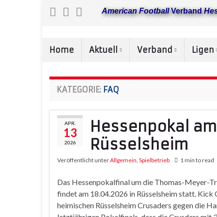
American Football
Verband
He
Home
Aktuell
Verband
Ligen
KATEGORIE:
FAQ
Hessenpokal am 
APR.
13
Rüsselsheim
2026
Veröffentlicht unter
Allgemein
,
Spielbetrieb
1 min to read
Das Hessenpokalfinal um die Thomas-Meyer-T
findet am 18.04.2026 in Rüsselsheim statt. Kick O
heimischen Rüsselsheim Crusaders gegen die H
letztjährigen Pokalfinals, dass die Crusders mit 