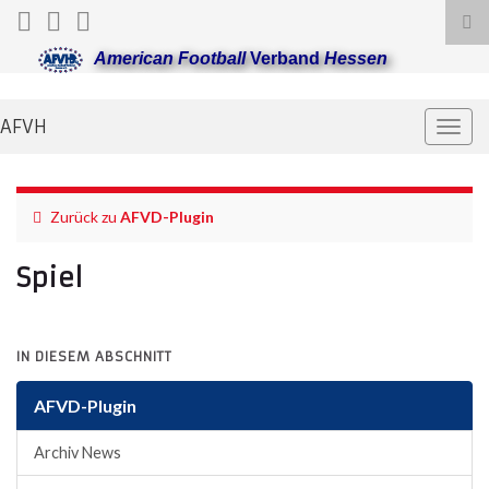
Suc
ums
American Football
Verband
Hessen
AFVH
Navi
umsc
Zurück zu
AFVD-Plugin
Spiel
IN DIESEM ABSCHNITT
AFVD-Plugin
Archiv News