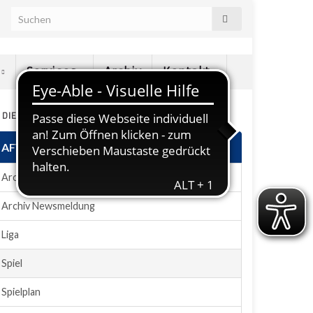
e
Services
Archiv
Kontakt
N DIESEM ABSCHNITT
AFVD-Plugin
Archiv News
Archiv Newsmeldung
Liga
Spiel
Spielplan