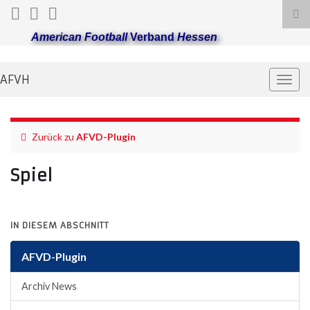
Suc
ums
American Football
Verband
Hessen
AFVH
Navi
umsc
Zurück zu
AFVD-Plugin
Spiel
IN DIESEM ABSCHNITT
AFVD-Plugin
Archiv News