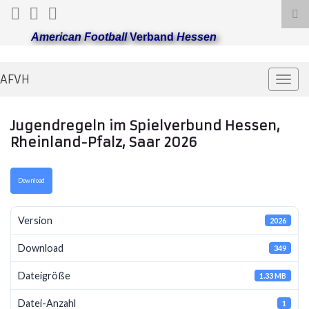
Suc
ums
American Football
Verband
Hessen
AFVH
Navi
umsc
Jugendregeln im Spielverbund Hessen,
Rheinland-Pfalz, Saar 2026
Download
Version
2026
Download
349
Dateigröße
1.33 MB
Datei-Anzahl
1