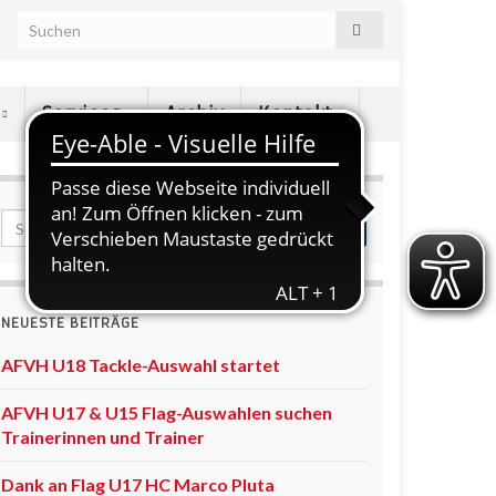
e
Services
Archiv
Kontakt
NEUESTE BEITRÄGE
AFVH U18 Tackle-Auswahl startet
AFVH U17 & U15 Flag-Auswahlen suchen
Trainerinnen und Trainer
Dank an Flag U17 HC Marco Pluta