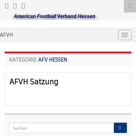
Suc
ums
American Football
Verband
Hessen
AFVH
Navi
umsc
KATEGORIE:
AFV HESSEN
AFVH Satzung