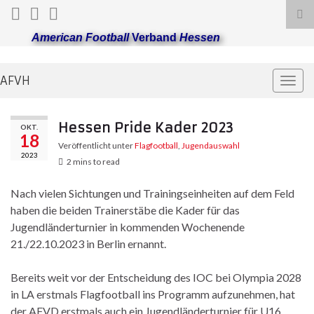
Suc
ums
American Football
Verband
Hessen
AFVH
Navi
umsc
Hessen Pride Kader 2023
OKT.
18
Veröffentlicht unter
Flagfootball
,
Jugendauswahl
2023
2 mins to read
Nach vielen Sichtungen und Trainingseinheiten auf dem Feld
haben die beiden Trainerstäbe die Kader für das
Jugendländerturnier in kommenden Wochenende
21./22.10.2023 in Berlin ernannt.
Bereits weit vor der Entscheidung des IOC bei Olympia 2028
in LA erstmals Flagfootball ins Programm aufzunehmen, hat
der AFVD erstmals auch ein Jugendländerturnier für U16