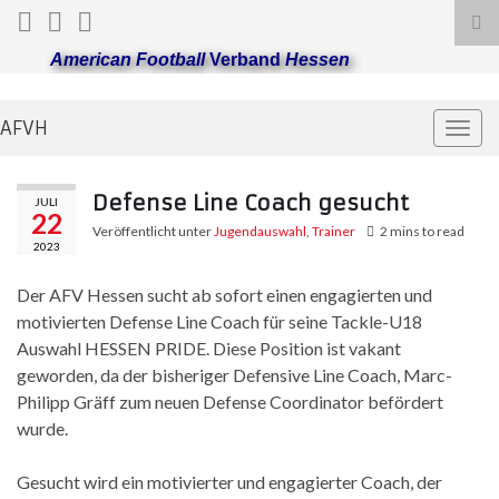
Suc
ums
American Football
Verband
Hessen
AFVH
Navi
umsc
Defense Line Coach gesucht
JULI
22
Veröffentlicht unter
Jugendauswahl
,
Trainer
2 mins to read
2023
Der AFV Hessen sucht ab sofort einen engagierten und
motivierten Defense Line Coach für seine Tackle-U18
Auswahl HESSEN PRIDE. Diese Position ist vakant
geworden, da der bisheriger Defensive Line Coach, Marc-
Philipp Gräff zum neuen Defense Coordinator befördert
wurde.
Gesucht wird ein motivierter und engagierter Coach, der