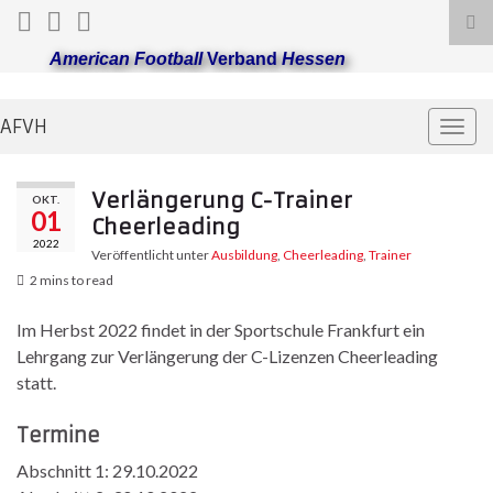
Suc
ums
American Football
Verband
Hessen
AFVH
Navi
umsc
Verlängerung C-Trainer
OKT.
01
Cheerleading
2022
Veröffentlicht unter
Ausbildung
,
Cheerleading
,
Trainer
2 mins to read
Im Herbst 2022 findet in der Sportschule Frankfurt ein
Lehrgang zur Verlängerung der C-Lizenzen Cheerleading
statt.
Termine
Abschnitt 1: 29.10.2022