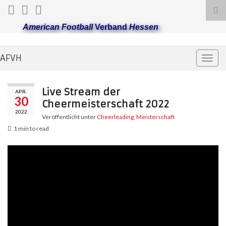
Suc
ums
American Football
Verband
Hessen
AFVH
Navi
umsc
Live Stream der
APR.
30
Cheermeisterschaft 2022
2022
Veröffentlicht unter
Cheerleading
,
Meisterschaft
1 min to read