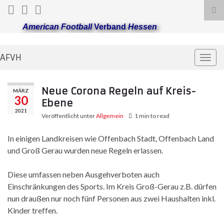
Suc
ums
American Football
Verband
Hessen
AFVH
Navi
umsc
Neue Corona Regeln auf Kreis-
MÄRZ
30
Ebene
2021
Veröffentlicht unter
Allgemein
1 min to read
In einigen Landkreisen wie Offenbach Stadt, Offenbach Land
und Groß Gerau wurden neue Regeln erlassen.
Diese umfassen neben Ausgehverboten auch
Einschränkungen des Sports. Im Kreis Groß-Gerau z.B. dürfen
nun draußen nur noch fünf Personen aus zwei Haushalten inkl.
Kinder treffen.