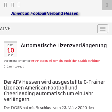
Suc
ums
American Football
Verband
Hessen
AFVH
Navi
umsc
Automatische Lizenzverlängerung
DEZ.
10
2020
Veröffentlicht unter
AFV Hessen
,
Allgemein
,
Ausbildung
,
Schiedsrichter
1 min to read
Der AFV Hessen wird ausgestellte C-Trainer
Lizenzen American Football und
Cheerleading automatisch um ein Jahr
verlängern.
Der DOSB hat mit Beschluss vom 23. März 2020 den