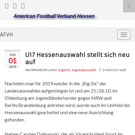
Suc
ums
American Football
Verband
Hessen
AFVH
Navi
umsc
U17 Hessenauswahl stellt sich neu
JULI
01
auf
2019
Veröffentlicht unter
Jugend
,
Jugendauswahl
2 mins to read
Nachdem man für 2019 wieder in die „Big Six“ der
Landesauswahlen aufgestiegen ist und am 25./26.10. im
Oldenburg am Jugendländerturnier gegen NRW und
Berlin/Brandenburg antreten wird, wurde auch im Umfeld der
Hessenauswahl gearbeitet und eine neue Ausrichtung
gefunden.
Neben Carsten Dalkwoski, der als Vicepräsident Sport im